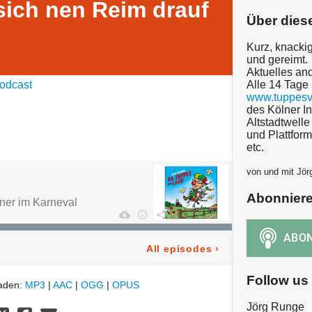
ich nen Reim drauf
Über dies
Kurz, knackig
und gereimt.
Aktuelles and
odcast
Alle 14 Tage 
www.tuppesv
des Kölner I
Altstadtwelle
und Plattfor
etc.
von und mit Jö
Abonnier
ner im Karneval
All episodes
›
Follow us
laden:
MP3
|
AAC
|
OGG
|
OPUS
Jörg Runge