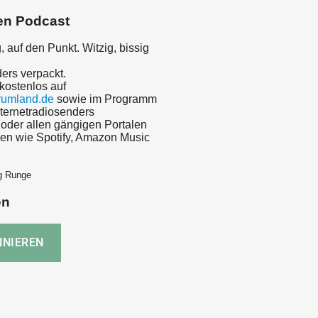
en Podcast
, auf den Punkt. Witzig, bissig
ers verpackt.
kostenlos auf
umland.de
sowie im Programm
nternetradiosenders
 oder allen gängigen Portalen
men wie Spotify, Amazon Music
rg Runge
en