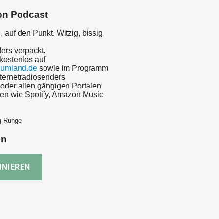
en Podcast
, auf den Punkt. Witzig, bissig
ers verpackt.
kostenlos auf
umland.de
sowie im Programm
nternetradiosenders
 oder allen gängigen Portalen
men wie Spotify, Amazon Music
rg Runge
en