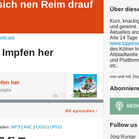
ich nen Reim drauf
Über dies
Kurz, knackig
und gereimt.
Aktuelles and
odcast
Alle 14 Tage 
www.tuppesv
des Kölner I
 Impfen her
Altstadtwelle
und Plattfor
etc.
von und mit Jö
fen her
Abonnier
t mehr
All episodes
›
Follow us
laden:
MP3
|
AAC
|
OGG
|
OPUS
Jörg Runge